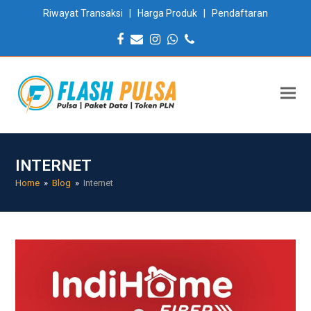
Riwayat Transaksi
|
Harga Produk
|
Pendaftaran
Facebook
Email
Instagram
Whatsapp
Phone
INTERNET
Home
»
Blog
»
Internet